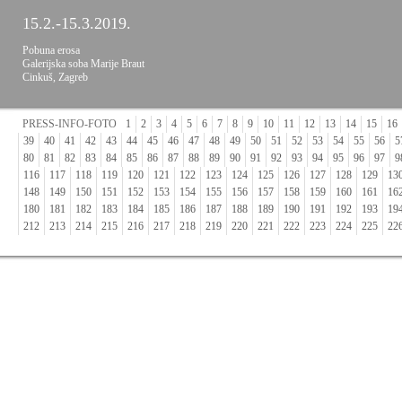
15.2.-15.3.2019.
Pobuna erosa
Galerijska soba Marije Braut
Cinkuš, Zagreb
PRESS-INFO-FOTO
1
2
3
4
5
6
7
8
9
10
11
12
13
14
15
16
39
40
41
42
43
44
45
46
47
48
49
50
51
52
53
54
55
56
5
80
81
82
83
84
85
86
87
88
89
90
91
92
93
94
95
96
97
9
116
117
118
119
120
121
122
123
124
125
126
127
128
129
13
148
149
150
151
152
153
154
155
156
157
158
159
160
161
16
180
181
182
183
184
185
186
187
188
189
190
191
192
193
19
212
213
214
215
216
217
218
219
220
221
222
223
224
225
22