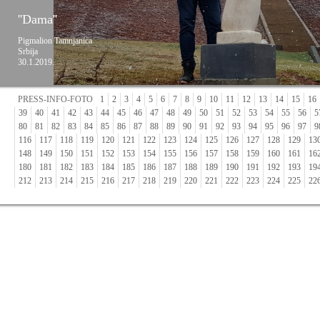
''Dama''
Pigmalion Tamnjanica
Srbija
30.1.2019.
PRESS-INFO-FOTO
1
2
3
4
5
6
7
8
9
10
11
12
13
14
15
16
39
40
41
42
43
44
45
46
47
48
49
50
51
52
53
54
55
56
5
80
81
82
83
84
85
86
87
88
89
90
91
92
93
94
95
96
97
9
116
117
118
119
120
121
122
123
124
125
126
127
128
129
13
148
149
150
151
152
153
154
155
156
157
158
159
160
161
16
180
181
182
183
184
185
186
187
188
189
190
191
192
193
19
212
213
214
215
216
217
218
219
220
221
222
223
224
225
22