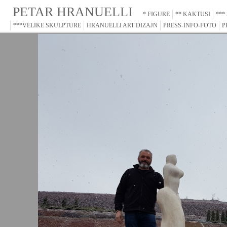
PETAR HRANUELLI
* FIGURE
** KAKTUSI
***
***VELIKE SKULPTURE
HRANUELLI ART DIZAJN
PRESS-INFO-FOTO
P