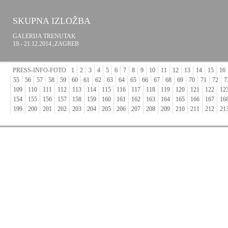
SKUPNA IZLOŽBA
GALERIJA TRENUTAK
19.- 21.12.2014.,ZAGREB
PRESS-INFO-FOTO
1
2
3
4
5
6
7
8
9
10
11
12
13
14
15
16
55
56
57
58
59
60
61
62
63
64
65
66
67
68
69
70
71
72
7
109
110
111
112
113
114
115
116
117
118
119
120
121
122
12
154
155
156
157
158
159
160
161
162
163
164
165
166
167
16
199
200
201
202
203
204
205
206
207
208
209
210
211
212
21