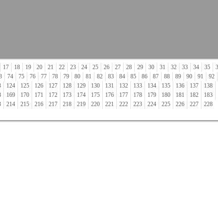
17
18
19
20
21
22
23
24
25
26
27
28
29
30
31
32
33
34
35
3
74
75
76
77
78
79
80
81
82
83
84
85
86
87
88
89
90
91
92
3
124
125
126
127
128
129
130
131
132
133
134
135
136
137
138
8
169
170
171
172
173
174
175
176
177
178
179
180
181
182
183
3
214
215
216
217
218
219
220
221
222
223
224
225
226
227
228