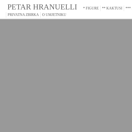
PETAR HRANUELLI
* FIGURE
** KAKTUSI
***
PRIVATNA ZBIRKA
O UMJETNIKU