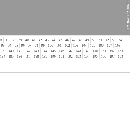
36
37
38
39
40
41
42
43
44
45
46
47
48
49
50
51
52
53
54
93
94
95
96
97
98
99
100
101
102
103
104
105
106
107
108
139
140
141
142
143
144
145
146
147
148
149
150
151
152
153
184
185
186
187
188
189
190
191
192
193
194
195
196
197
198