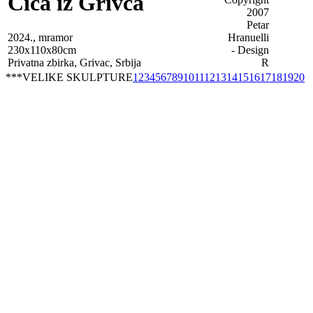
Cica iz Grivca
2024., mramor
230x110x80cm
Privatna zbirka, Grivac, Srbija
***VELIKE SKULPTURE
1
2
3
4
5
6
7
8
9
10
11
12
13
14
15
16
17
18
19
20