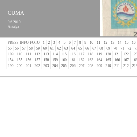
CUMA
9.6.2010.
Antalya
PRESS-INFO-FOTO
1
2
3
4
5
6
7
8
9
10
11
12
13
14
15
16
55
56
57
58
59
60
61
62
63
64
65
66
67
68
69
70
71
72
7
109
110
111
112
113
114
115
116
117
118
119
120
121
122
12
154
155
156
157
158
159
160
161
162
163
164
165
166
167
16
199
200
201
202
203
204
205
206
207
208
209
210
211
212
21