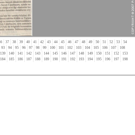
36
37
38
39
40
41
42
43
44
45
46
47
48
49
50
51
52
53
54
93
94
95
96
97
98
99
100
101
102
103
104
105
106
107
108
139
140
141
142
143
144
145
146
147
148
149
150
151
152
153
184
185
186
187
188
189
190
191
192
193
194
195
196
197
198