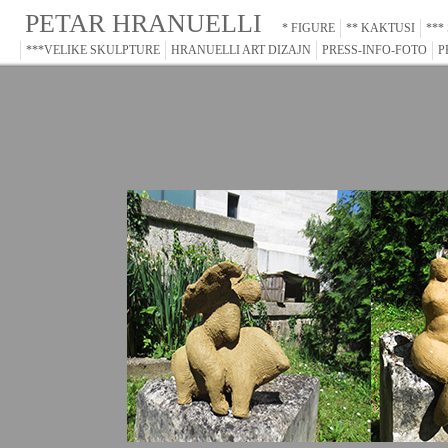
PETAR HRANUELLI
* FIGURE
** KAKTUSI
***
***VELIKE SKULPTURE
HRANUELLI ART DIZAJN
PRESS-INFO-FOTO
P