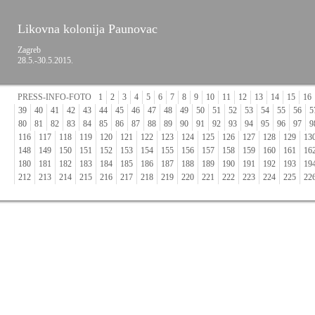
Likovna kolonija Paunovac
Zagreb
28.5.-30.5.2015.
PRESS-INFO-FOTO
1
2
3
4
5
6
7
8
9
10
11
12
13
14
15
16
39
40
41
42
43
44
45
46
47
48
49
50
51
52
53
54
55
56
5
80
81
82
83
84
85
86
87
88
89
90
91
92
93
94
95
96
97
9
116
117
118
119
120
121
122
123
124
125
126
127
128
129
13
148
149
150
151
152
153
154
155
156
157
158
159
160
161
16
180
181
182
183
184
185
186
187
188
189
190
191
192
193
19
212
213
214
215
216
217
218
219
220
221
222
223
224
225
22