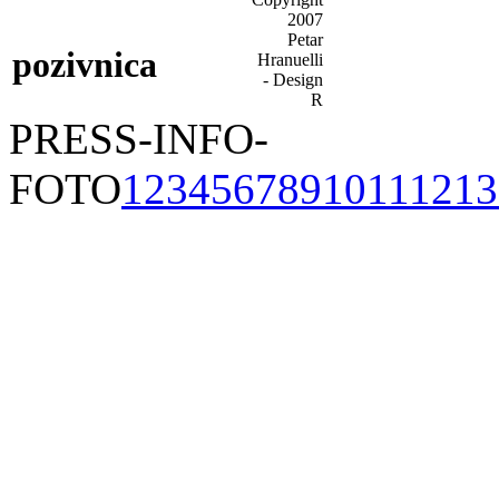
pozivnica
PRESS-INFO-
FOTO
1
2
3
4
5
6
7
8
9
10
11
12
13