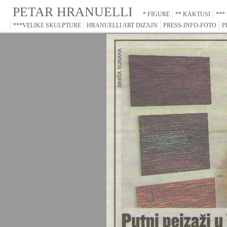
PETAR HRANUELLI
* FIGURE
** KAKTUSI
***
***VELIKE SKULPTURE
HRANUELLI ART DIZAJN
PRESS-INFO-FOTO
P