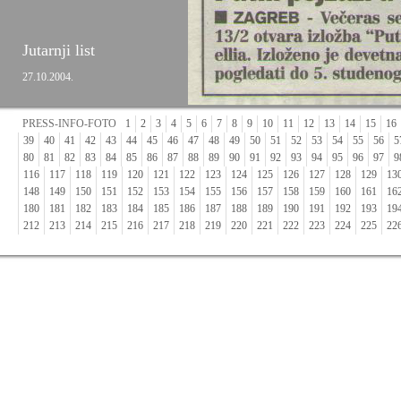
Jutarnji list
27.10.2004.
PRESS-INFO-FOTO
1
2
3
4
5
6
7
8
9
10
11
12
13
14
15
16
39
40
41
42
43
44
45
46
47
48
49
50
51
52
53
54
55
56
5
80
81
82
83
84
85
86
87
88
89
90
91
92
93
94
95
96
97
9
116
117
118
119
120
121
122
123
124
125
126
127
128
129
13
148
149
150
151
152
153
154
155
156
157
158
159
160
161
16
180
181
182
183
184
185
186
187
188
189
190
191
192
193
19
212
213
214
215
216
217
218
219
220
221
222
223
224
225
22