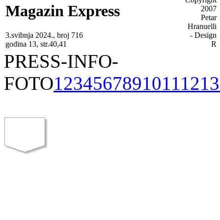
Magazin Express
3.svibnja 2024., broj 716
godina 13, str.40,41
PRESS-INFO-
FOTO
1
2
3
4
5
6
7
8
9
10
11
12
13