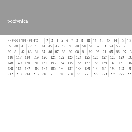
pozivnica
PRESS-INFO-FOTO
1
2
3
4
5
6
7
8
9
10
11
12
13
14
15
16
39
40
41
42
43
44
45
46
47
48
49
50
51
52
53
54
55
56
5
80
81
82
83
84
85
86
87
88
89
90
91
92
93
94
95
96
97
9
116
117
118
119
120
121
122
123
124
125
126
127
128
129
13
148
149
150
151
152
153
154
155
156
157
158
159
160
161
16
180
181
182
183
184
185
186
187
188
189
190
191
192
193
19
212
213
214
215
216
217
218
219
220
221
222
223
224
225
22