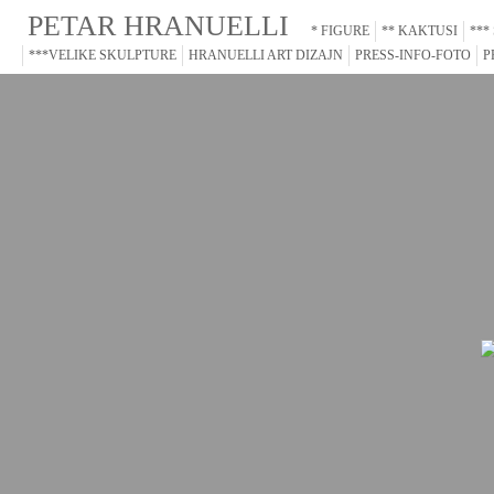
PETAR HRANUELLI
* FIGURE
** KAKTUSI
***
***VELIKE SKULPTURE
HRANUELLI ART DIZAJN
PRESS-INFO-FOTO
P