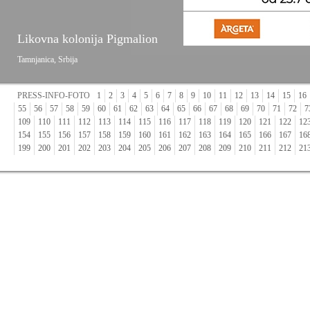
Likovna kolonija Pigmalion
Tamnjanica, Srbija
PRESS-INFO-FOTO
1
2
3
4
5
6
7
8
9
10
11
12
13
14
15
16
55
56
57
58
59
60
61
62
63
64
65
66
67
68
69
70
71
72
7
109
110
111
112
113
114
115
116
117
118
119
120
121
122
12
154
155
156
157
158
159
160
161
162
163
164
165
166
167
16
199
200
201
202
203
204
205
206
207
208
209
210
211
212
21